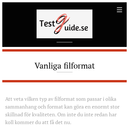
Vanliga
filformat
Att veta vilken typ av filformat som passar i olika
sammanhang och format kan göra en enormt stor
skillnad för kvaliteten. Om inte du inte redan har
koll kommer du att få det nu.