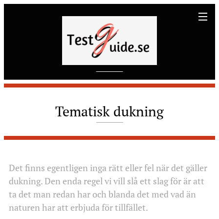
Tematisk
dukning
Det finns egentligen inga rätt eller fel när det gäller
dukning. Den enda regel vi vill slå ett slag för är att
ta det man redan har och blanda det med vad än
naturen har att erbjuda för tillfället.