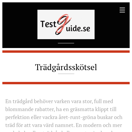
Trädgårdsskötsel
En trädgård behöver varken vara stor, full med
blommande rabatter, ha en gräsmatta klippt till
perfektion eller vackra året-runt-gröna buskar och
träd för att vara värd namnet. En modern och mer