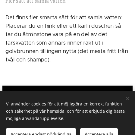
Fler sätt att samla vatten
Det finns fler smarta sätt för att samla vatten:
Placerar du en hink eller ett kärl i duschen så
tar du åtminstone vara på en del av det
färskvatten som annars rinner rakt ut i
golvbrunnen till ingen nytta (det mesta fritt från
tvål och shampo).
TESTGUIDE.SE
Vi använder cookies för att möjliggöra en korrekt funktion
Om testguide.se/Integritetspolicy
och säkerhet på vår hemsida, och för att erbjuda dig bästa
möjliga användarupplevelse.
Alla rättigheter reserverade.
©
PR Text&Bild
2026
Acceptera endast nödvändiga
Acceptera alla