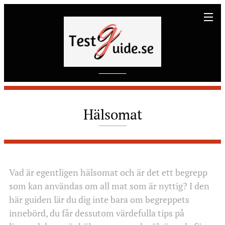
Hälsomat
Vad är egentligen hälsomat och är det ett begrepp
som kan användas om all mat som är nyttig? I den
här guiden lär du dig inte bara om begreppets
innebörd, du får dessutom värdefulla tips på