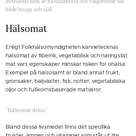
livsmedel som är hälsosamma och välgörande för
både kropp och själ.
Hälsomat
Enligt Folkhälsomyndigheten kännetecknas
hälsomat av fiberrik, vegetabilisk och näringstät
mat vars egenskaper minskar risken för ohälsa.
Exempel på hälsosamt är bland annat frukt,
grönsaker, baljväxter, fisk, nötter, vegetabiliska
oljor och fullkornsbaserade matvaror.
"Hälsomat delux"
Bland dessa livsmedel finns det specifika
frukter, ämnen och vitaminer som står ut lite