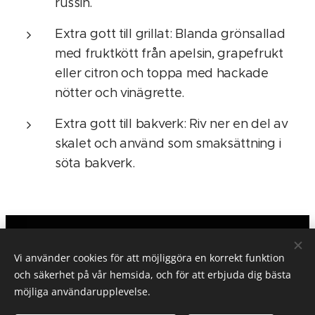
russin.
Extra gott till grillat: Blanda grönsallad
med fruktkött från apelsin, grapefrukt
eller citron och toppa med hackade
nötter och vinägrette.
Extra gott till bakverk: Riv ner en del av
skalet och använd som smaksättning i
söta bakverk.
TESTGUIDE.SE
Vi använder cookies för att möjliggöra en korrekt funktion
Om testguide.se/Integritetspolicy
och säkerhet på vår hemsida, och för att erbjuda dig bästa
möjliga användarupplevelse.
Alla rättigheter reserverade.
©
PR Text&Bild
2026