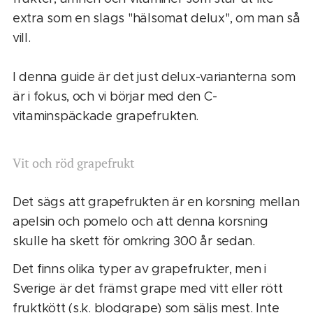
extra som en slags "hälsomat delux", om man så
vill.
I denna guide är det just delux-varianterna som
är i fokus, och vi börjar med den C-
vitaminspäckade grapefrukten.
Vit och röd grapefrukt
Det sägs att grapefrukten är en korsning mellan
apelsin och pomelo och att denna korsning
skulle ha skett för omkring 300 år sedan.
Det finns olika typer av grapefrukter, men i
Sverige är det främst grape med vitt eller rött
fruktkött (s.k. blodgrape) som säljs mest. Inte