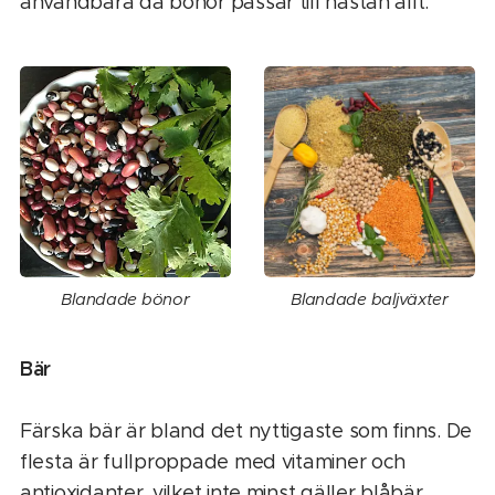
användbara då bönor passar till nästan allt.
Blandade bönor
Blandade baljväxter
Bär
Färska bär är bland det nyttigaste som finns. De
flesta är fullproppade med vitaminer och
antioxidanter, vilket inte minst gäller blåbär.