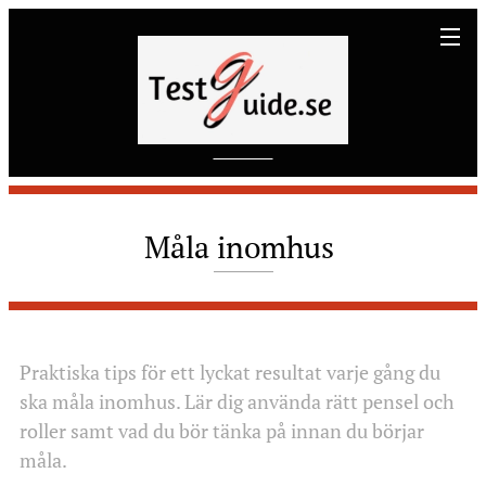
Måla inomhus
Praktiska tips för ett lyckat resultat varje gång du
ska måla inomhus. Lär dig använda rätt pensel och
roller samt vad du bör tänka på innan du börjar
måla.