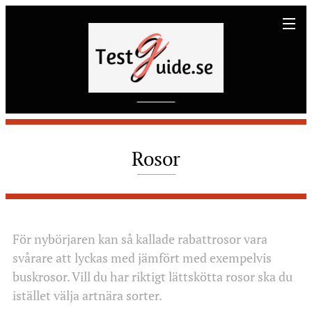
Rosor
För nybörjaren kan så kallade rabattrosor vara
svårare att lyckas med jämfört med exempelvis
buskrosor. Vill du har riktigt lättskötta rosor ska du
istället välja artnära sorter.