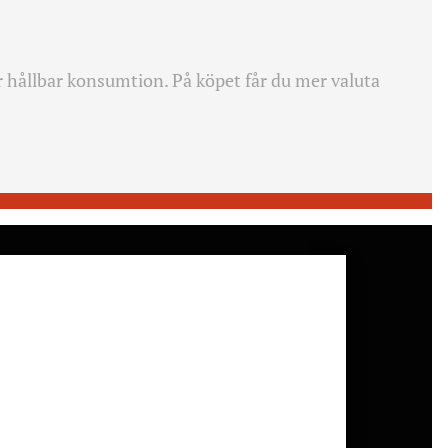
r h
ållbar konsumtion. På köpet får du mer valuta