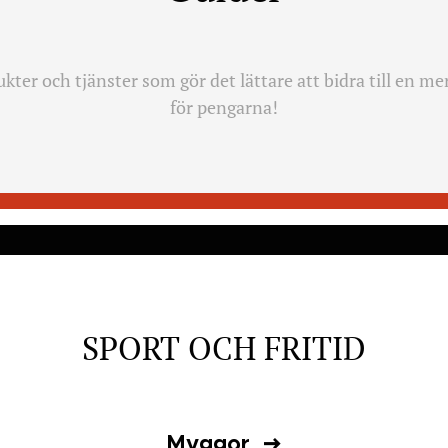
ter och tjänster som gör det lättare att bidra till en me
för pengarna!
SPORT OCH FRITID
Myggor