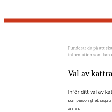
Funderar du på att skaf
information som kan un
Val av kattr
Inför ditt val av k
som personlighet, urspru
annan.