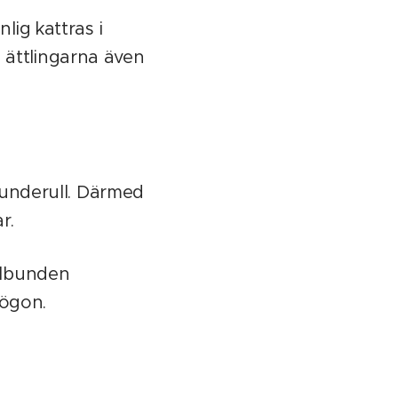
ig kattras i
a ättlingarna även
 underull. Därmed
ar.
elbunden
 ögon.