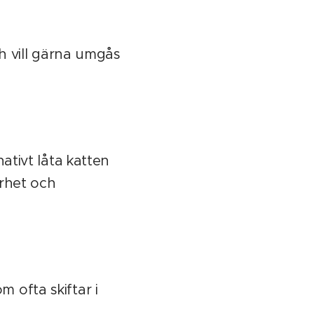
ch vill gärna umgås
ativt låta katten
ärhet och
 ofta skiftar i