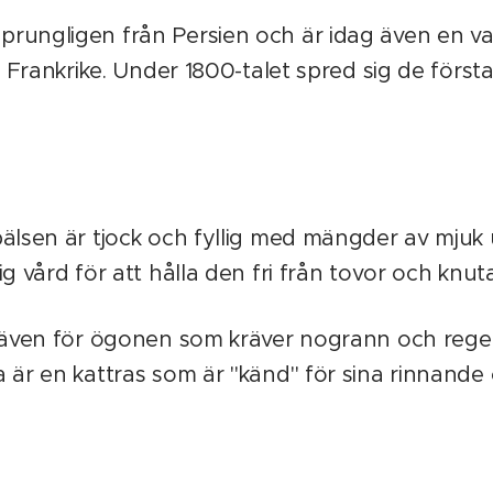
ungligen från Persien och är idag även en vanl
h Frankrike. Under 1800-talet spred sig de först
pälsen är tjock och fyllig med mängder av mjuk
g vård för att hålla den fri från tovor och knut
r även för ögonen som kräver nogrann och reg
 är en kattras som är "känd" för sina rinnande