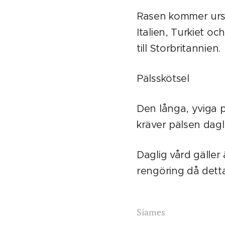
Rasen kommer urspr
Italien, Turkiet oc
till Storbritannien.
Pälsskötsel
Den långa, yviga 
kräver pälsen dagli
Daglig vård gälle
rengöring då detta
Siames