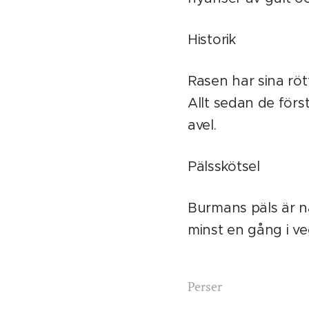
Historik
Rasen har sina röt
Allt sedan de förs
avel.
Pälsskötsel
Burmans päls är na
minst en gång i v
Perser