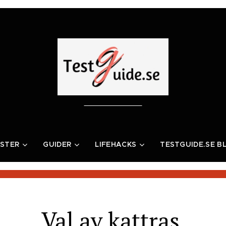
STER
GUIDER
LIFEHACKS
TESTGUIDE.SE B
Val av kattras