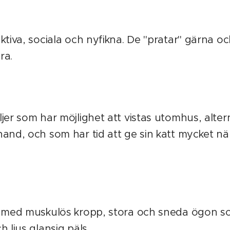
ktiva, sociala och nyfikna. De "pratar" gärna o
ra.
jer som har möjlighet att vistas utomhus, altern
and, och som har tid att ge sin katt mycket n
s med muskulös kropp, stora och sneda ögon som
 ljus glansig päls.