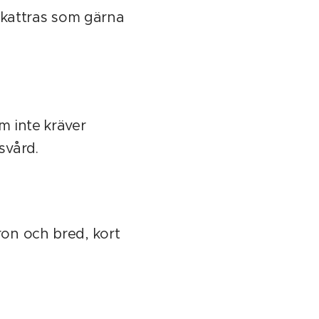
n kattras som gärna
m inte kräver
svård.
on och bred, kort