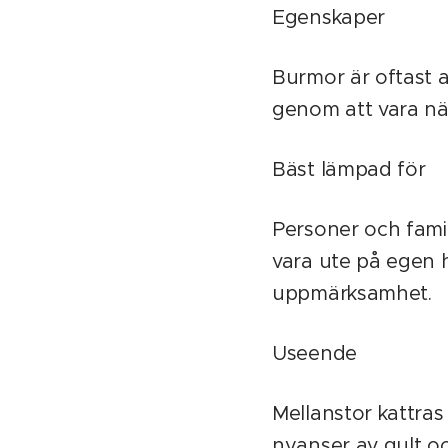
Egenskaper
Burmor är oftast a
genom att vara nä
Bäst lämpad för
Personer och famil
vara ute på egen h
uppmärksamhet.
Useende
Mellanstor kattra
nyanser av gult och