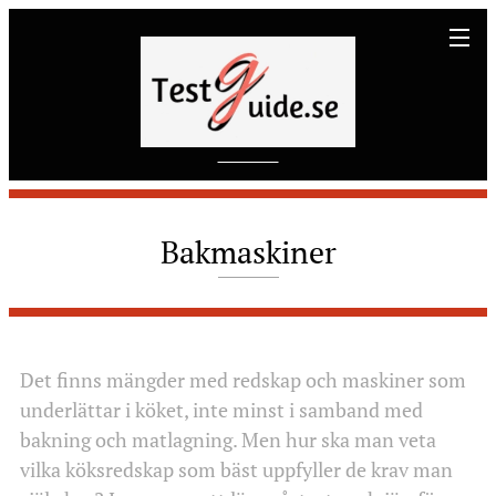
Bakmaskiner
Det finns mängder med redskap och maskiner som
underlättar i köket, inte minst i samband med
bakning och matlagning. Men hur ska man veta
vilka köksredskap som bäst uppfyller de krav man