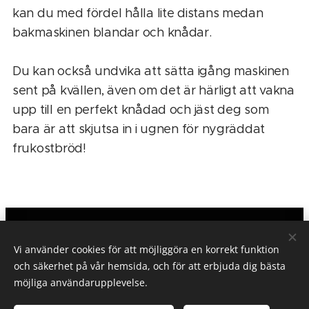
kan du med fördel hålla lite distans medan
bakmaskinen blandar och knådar.
Du kan också undvika att sätta igång maskinen
sent på kvällen, även om det är härligt att vakna
upp till en perfekt knådad och jäst deg som
bara är att skjutsa in i ugnen för nygräddat
frukostbröd!
TESTGUIDE.SE
Vi använder cookies för att möjliggöra en korrekt funktion
Om testguide.se/Integritetspolicy
och säkerhet på vår hemsida, och för att erbjuda dig bästa
möjliga användarupplevelse.
Alla rättigheter reserverade.
©
PR Text&Bild
2026