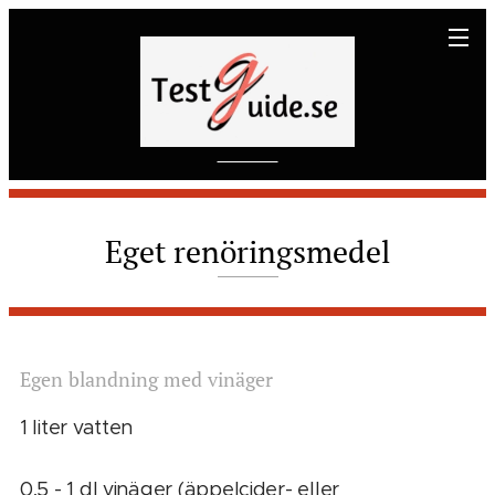
Eget renöringsmedel
Egen
blandning
med
vinäger
1 liter vatten
0,5 - 1 dl vinäger (äppelcider- eller