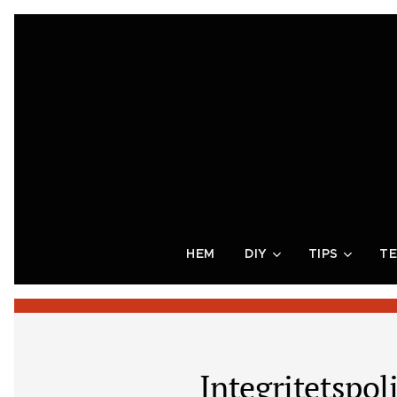
HEM
DIY
TIPS
TE
Integritetspol