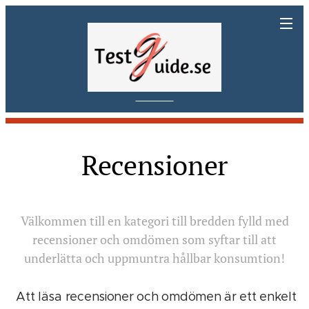
Recensioner
Välkommen till en kategori till bredden fylld med
recensioner och omdömen som syftar till att
underlätta och uppmuntra hållbar konsumtion!
Att läsa recensioner och omdömen är ett enkelt