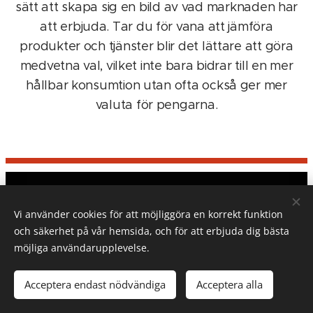
sätt att skapa sig en bild av vad marknaden har
att erbjuda. Tar du för vana att jämföra
produkter och tjänster blir det lättare att göra
medvetna val, vilket inte bara bidrar till en mer
hållbar konsumtion utan ofta också ger mer
valuta för pengarna.
TESTGUIDE.SE
Vi använder cookies för att möjliggöra en korrekt funktion
Om testguide.se/Integritetspolicy
och säkerhet på vår hemsida, och för att erbjuda dig bästa
möjliga användarupplevelse.
Alla rättigheter reserverade.
©
PR Text&Bild
2026
Acceptera endast nödvändiga
Acceptera alla
Skapad med
Webnode
Cookies